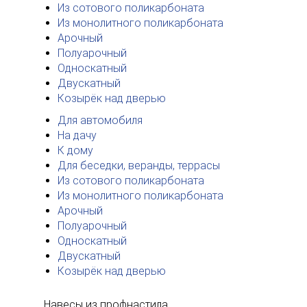
Из сотового поликарбоната
Из монолитного поликарбоната
Арочный
Полуарочный
Односкатный
Двускатный
Козырёк над дверью
Для автомобиля
На дачу
К дому
Для беседки, веранды, террасы
Из сотового поликарбоната
Из монолитного поликарбоната
Арочный
Полуарочный
Односкатный
Двускатный
Козырёк над дверью
Навесы из профнастила